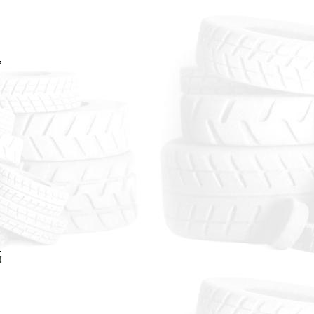
,
.
!